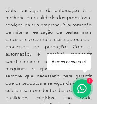
Outra vantagem da automação é a 
melhoria da qualidade dos produtos e 
serviços da sua empresa. A automação 
permite a realização de testes mais 
precisos e o controle mais rigoroso dos 
processos de produção. Com a 
automação, é possível monitorar 
constantemente o desempenho das 
Vamos conversar!
máquinas e ajustar os processos 
sempre que necessário para garantir 
1
que os produtos e serviços da empresa 
estejam sempre dentro dos padrões de 
qualidade exigidos. Isso pode 
aumentar a satisfação do cliente e a 
reputação da empresa no mercado.
Em resumo, a automação de processos 
industriais pode trazer muitos 