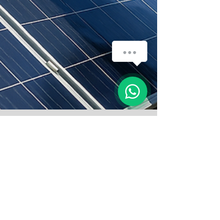
Vamos conversar!
1
10 de ago. de 2025
3 min de leitura
Energia Solar
Por que a manutenção de
sistema solar fotovoltaico é